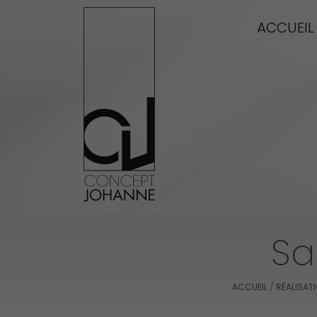
Aller
ACCUEIL
au
contenu
Sa
ACCUEIL
/
RÉALISAT