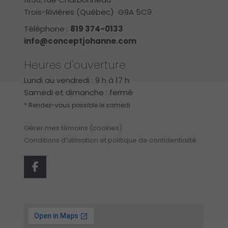
Trois-Rivières (Québec) G9A 5C9
Téléphone :
819 374-0133
info@conceptjohanne.com
Heures d'ouverture
Lundi au vendredi : 9 h à 17 h
Samedi et dimanche : fermé
* Rendez-vous possible le samedi
Gérer mes témoins (cookies)
Conditions d’utilisation et politique de confidentialité
F
a
c
e
b
o
o