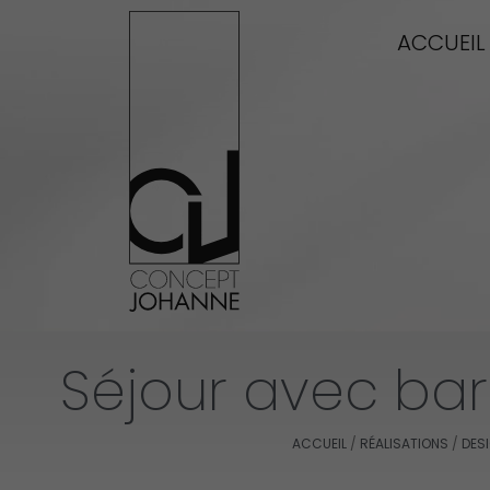
Aller
ACCUEIL
au
contenu
Séjour avec bar
ACCUEIL
/
RÉALISATIONS
/
DESI